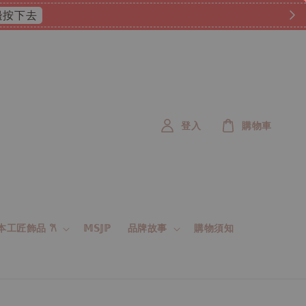
 這邊按下去
登入
購物車
 日本工匠飾品 𐙚
𝕄𝕊𝕁ℙ
品牌故事
購物須知