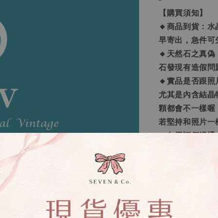
【購買須知】
🔸商品到貨：水
早寄出，急件可
🔸天然石之真
石發現有造假問
🔸實品是否跟
尤其是內含結晶
顆都會不一樣喔
若堅持和照片一
🔸勿用評價溝
處理，切勿用評
下單喔。
🔸手鍊顆數問
每一條的水晶數
🔸客製化之範
需求的訂做」，