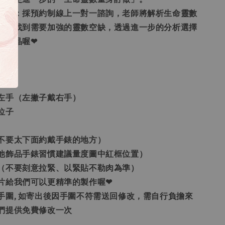
身訂做：採預約制線上一對一諮詢，老師將解析生命靈數
，並找到需要加強的靈數空缺，透過進一步的分析選擇
的水晶喔❤
用手
左手（左撇子戴右手）
位子
不要太下面約戴手錶的地方）
他飾品手錶習慣建議量度圖中紅框位置）
（不要刻意拉緊、以緊貼不勒肉為準）
照片給我們可以更精準的製作喔❤
的手圍, 如寄出後因手圍不符需送回修改，需自行負擔來
們提供免費修改一次