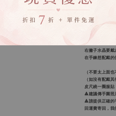
🔸生命靈數量
讓您更了解自己
真正屬於您需要
【如何量手圍】
水晶手鍊戴非慣
右撇子水晶要戴
在手鍊想配戴的
（不要太上面也
（如沒有配戴其
皮尺繞一圈服貼
🔺建議傳手圍
🔺請提供正確
回運費寄回，我