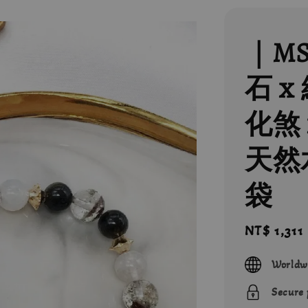
｜M
石 x
化煞 
天然
袋
Sale
NT$ 1,311
price
Worldw
Secure