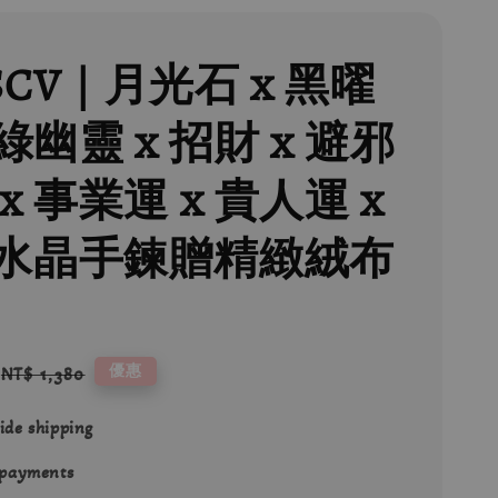
SCV｜月光石 x 黑曜
 綠幽靈 x 招財 x 避邪
x 事業運 x 貴人運 x
水晶手鍊贈精緻絨布
Regular
優惠
NT$ 1,380
price
ide shipping
 payments