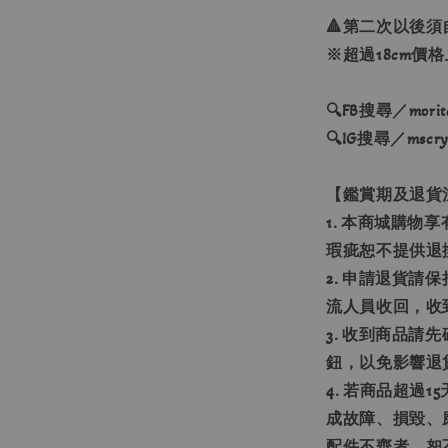
🔺第二次以後須
※超過18cm價
🔍FB搜尋／moritas
🔍IG搜尋／mscryst
【鑑賞期及退貨
1. 本商城購物
瑕疵恕不提供退
2. 申請退貨請
流人員收回，收
3. 收到商品
鈕，以免影響退
4. 若商品超過
成故障、損毀、
配件不齊者，恕