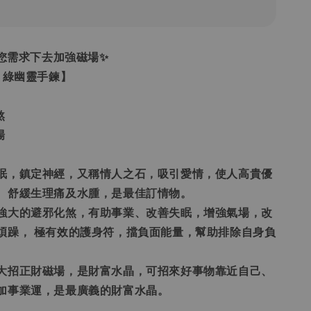
照您需求下去加強磁場✨
 綠幽靈手鍊】
煞
場
好眠，鎮定神經，又稱情人之石，吸引愛情，使人高貴優
、舒緩生理痛及水腫，是最佳訂情物。
常強大的避邪化煞，有助事業、改善失眠，增強氣場，改
煩躁， 極有效的護身符，擋負面能量，幫助排除自身負
強大招正財磁場，是財富水晶，可招來好事物靠近自己、
加事業運，是最廣義的財富水晶。