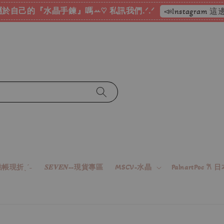
於自己的『水晶手鍊』嗎ꕀ♡ 私訊我們.ᐟ.ᐟ
📣Instagram
帳現折ˎˊ˗
𝑺𝑬𝑽𝑬𝑵--現貨專區
MSCV-水晶
PalnartPoc 