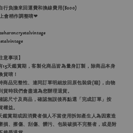
自行負擔來回運費和換線費用($200)
格上會稍作調整唷❤
haroncrystalvintage
alvintage
注意事項】
享有15天鑑賞期，客製化商品皆為量身訂製，除商品本身
換貨唷！
保持商品完整性、連同訂單明細放回原包裝袋(箱)，由物
到貨時我們會盡速為您辦理退貨。
請先確認尺寸及商品，確認無誤後再點選「完成訂單」按
貨權益。
15天鑑賞期或因消費者個人不當使用拆卸產生人為因素造
磨損、擦傷、刮傷、髒污、包裝破損不完整者，或是附
不接受退貨。