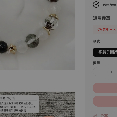
Authent
適用優惠
5% OFF min.
款式
客製手圍
數量
分享