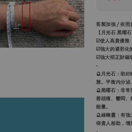
客製加強 / 依
【月光石 黑曜石
☑️使人高貴優雅
☑️強大的避邪化
☑️強大招正財磁
-
🔮月光石：助
雅。平衡內分泌
🔮黑曜石：非
善頭痛、鬱悶、
能量。
🔮綠幽靈：有
得貴人相助，增
-