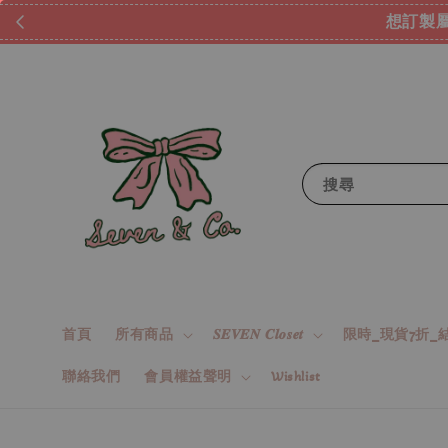
想訂製屬
搜尋
首頁
所有商品
𝑺𝑬𝑽𝑬𝑵 𝑪𝒍𝒐𝒔𝒆𝒕
限時_現貨7折_結
聯絡我們
會員權益聲明
Wishlist