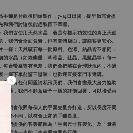
晶手鍊是付款後開始製作，7~14日出貨，提早做完會提
先和我們討論後能趕製再下單喔。
偽：我們皆使用天然水晶，若是有標示功效性的真正天然
題，我們會全面負責，也有實體店面，讓顧客更安心。
照片一樣：天然礦石每一批原料、色澤、結晶皆不相同，
物的水晶（如綠幽靈、草莓晶、鈦晶、黑髮晶等）每一
，每台螢幕皆有色差，我們會把關在合理狀況內，不過
模一樣下單前請三思喔！也歡迎直接來門市選購。
通：商品有任何問題請私訊我們，我們會盡最大努力協助
價溝通，我們不願意給予一樣的評價回覆，可以接受再
題：我們會依照每個人的手圍去量身打造，所以長度不同
量就會不同，以符合正常的手鍊長度。
圍：我們提供的客製範圍為「手圍尺寸客製化」及「量身
還有更進一步的「生命靈數量身訂做」。