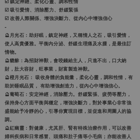
☑️ 鎮定神經、柔化心靈、調和性情
☑️ 吸引愛情、消除壓力、舒緩緊張
☑️ 改善人際關係、增強決斷力、從內心中增強信心
-
🔮月光石：助好眠，鎮定神經，又稱情人之石，吸引愛情，
使人高貴優雅。平衡內分泌、舒緩生理痛及水腫，是最佳訂
情物。
🔮貔貅：為招財神獸，會咬錢給主人，只進不出，口大納
財，肚大容財，旺事業，財富製造神獸。
🔮橙月光石： 吸收身體的負能量，柔化心靈，調和性情，有
助於睡眠品質， 有助增強創造力，從內心中增強信心。
🔮葡萄石：安定神經，消除壓力。舒緩緊張、疲勞等壓力，
保持身心方面平衡與穩定，增強決斷力，對於事業心非常強
盛能給予冷靜的心，引導你實現目標，並促進和周圍人的協
調。
🔮紅幽靈：對健康，尤其肝、腎有特殊治療作用，可以改善
婦科疾病和日常感冒、頭痛和肚子痛等小毛病；亦能改善人