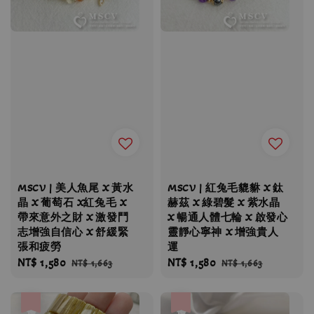
MSCV | 美人魚尾 X 黃水
MSCV | 紅兔毛貔貅 X 鈦
晶 X 葡萄石 X紅兔毛 X
赫茲 X 綠碧髮 X 紫水晶
帶來意外之財 X 激發鬥
X 暢通人體七輪 X 啟發心
志增強自信心 X 舒緩緊
靈靜心寧神 X 增強貴人
張和疲勞
運
Sale
NT$ 1,580
Regular
Sale
NT$ 1,580
Regular
NT$ 1,663
NT$ 1,663
price
price
price
price
優惠
優惠