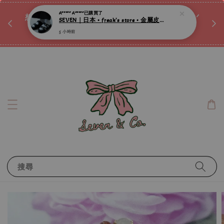
♡ 
唷ꕀ♡
想訂製屬於自己的『水晶手鍊』嗎ꕀ♡ 私訊我們.ᐟ.ᐟ
📣Instagram 這邊按下去
搜尋