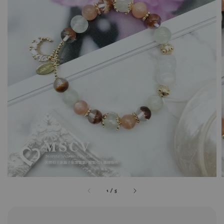
1
/
5