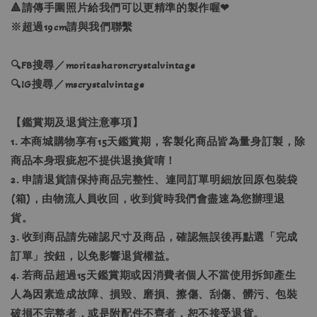
🔺請傳手圍照片給我們可以更精準的製作喔❤
※超過19cm請與我們聯繫
🔍FB搜尋／moritasharoncrystalvintage
🔍IG搜尋／mscrystalvintage
【鑑賞期及退貨注意事項】
1. 本商城購物享有15天鑑賞期，客製化商品皆為量身訂製，除
商品本身瑕疵恕不提供退換貨唷！
2. 申請退貨請保持商品完整性、連同訂單明細放回原包裝袋
(箱)，由物流人員收回，收到貨時我們會盡速為您辦理退
貨。
3. 收到商品請先確認尺寸及商品，確認無誤後再點選「完成
訂單」按鈕，以免影響退貨權益。
4. 若商品超過15天鑑賞期或因消費者個人不當使用拆卸產生
人為因素造成故障、損毀、磨損、擦傷、刮傷、髒污、包裝
破損不完整者，或是附配件不齊者，恕不接受退貨。