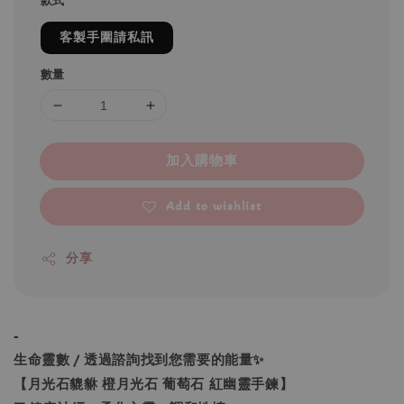
款式
客製手圍請私訊
數量
加入購物車
Add to wishlist
分享
-
生命靈數 / 透過諮詢找到您需要的能量✨
【月光石貔貅 橙月光石 葡萄石 紅幽靈手鍊】