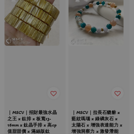
｜MSCV｜招財最強水晶
｜MSCV｜拉長石貔貅 x
之王 x 鈦排 x 板寬13-
藍紋瑪瑙 x 綠磷灰石 x
16mm x 鈦晶手排 x 高cp
太陽石 x 增強表達能力 x
值甜甜價 x 滿絲版鈦
增強洞察力 x 激發潛能