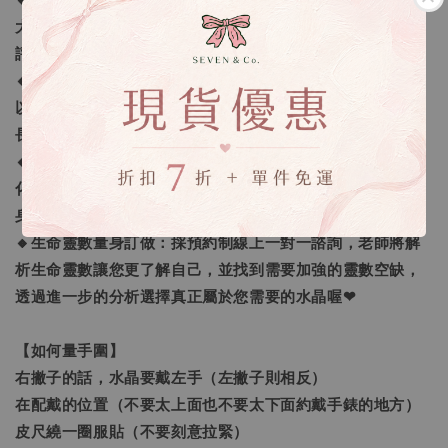
🔸勿用評價溝通：商品有任何問題請私訊我們，我們會盡最
大努力協助處理，切勿用評價溝通，我們不願意給予一樣的
評價回覆，可以接受再下單喔。
🔸手鍊顆數問題：我們會依照每個人的手圍去量身打造，所
以長度不同每一條的水晶數量就會不同，以符合正常的手鍊
長度。
🔸客製化之範圍：我們提供的客製範圍為「手圍尺寸客製
化」及「量身需求的訂做」，還有更進一步的「生命靈數量
身訂做」。
🔸生命靈數量身訂做：採預約制線上一對一諮詢，老師將解
析生命靈數讓您更了解自己，並找到需要加強的靈數空缺，
透過進一步的分析選擇真正屬於您需要的水晶喔❤
【如何量手圍】
右撇子的話，水晶要戴左手（左撇子則相反）
在配戴的位置（不要太上面也不要太下面約戴手錶的地方）
皮尺繞一圈服貼（不要刻意拉緊）