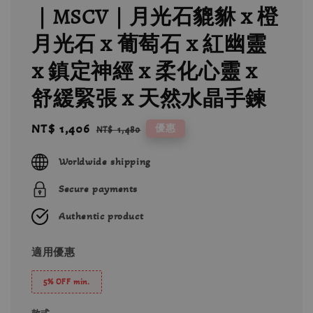
｜MSCV｜月光石貔貅 x 橙
月光石 x 葡萄石 x 紅幽靈
x 鎮定神經 x 柔化心靈 x
舒緩緊張 x 天然水晶手鍊
Sale
NT$ 1,406
Regular
優惠
NT$ 1,480
price
price
Worldwide shipping
Secure payments
Authentic product
適用優惠
5% OFF min.