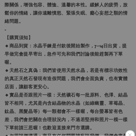
際關係，增強包容、體恤、溫馨的本性。緩解人的疲勞，放
鬆你的情緒，讓你遠離憤怒、緊張失眠、癡心妄想之類的情
緒問題。
-
【購買須知】
🔸商品到貨：水晶手鍊是付款後開始製作，7~14日出貨，提
早做完會提早寄出，急件可先和我們討論後能趕製再下單
喔。
🔸天然石之真偽：我們皆使用天然水晶，若是有標示功效性
的真正天然石發現有造假問題，我們會全面負責，也有實體
店面，讓顧客更安心。
🔸實品是否跟照片一樣：天然礦石每一批原料、色澤、結晶
皆不相同，尤其是內含結晶物的水晶（如綠幽靈、草莓晶、
鈦晶、黑髮晶等）每一顆都會不一樣喔，每台螢幕皆有色
差，我們會把關在合理狀況內，不過若堅持和照片一模一樣
下單前請三思喔！也歡迎直接來門市選購。