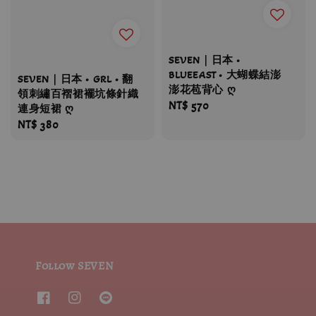
SEVEN｜日本 •
BLUEEAST • 大蝴蝶結澎
SEVEN｜日本 • GRL • 翻
澎花苞背心 ღ
領刺繡百褶裙襬坑條針織
Regular
NT$ 570
連身短裙 ღ
price
Regular
NT$ 380
price
Follow SEVEN