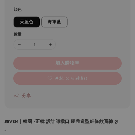
顔色
天藍色
海軍藍
數量
加入購物車
Add to wishlist
分享
SEVEN｜韓國 •正韓 設計師檔口 腰帶造型細條紋寬褲 ღ
-