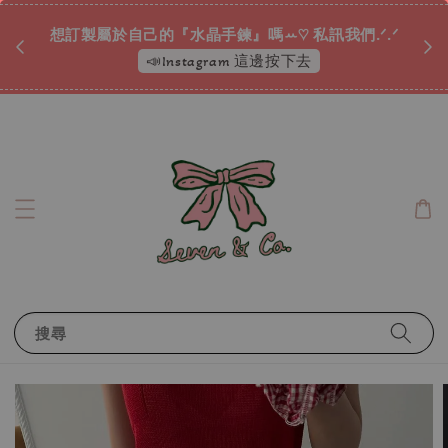
♡ 
唷ꕀ♡
想訂製屬於自己的『水晶手鍊』嗎ꕀ♡ 私訊我們.ᐟ.ᐟ
📣Instagram 這邊按下去
搜尋