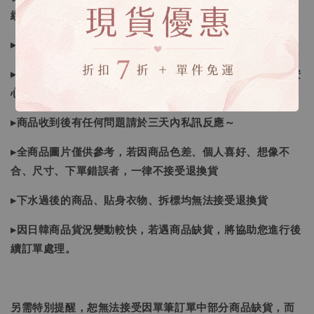
續喔
▸如遇缺斷貨情形會再另行告知，請注意訊息及信箱收件
▸商品皆由日本、韓國門市、官網購入，皆為正品，您可以安
心購買唷！
▸商品收到後有任何問題請於三天內私訊反應～
▸全商品圖片僅供參考，若因商品色差、個人喜好、想像不
合、尺寸、下單錯誤者，一律不接受退換貨
▸下水過後的商品、貼身衣物、拆標均無法接受退換貨
▸因日韓商品貨況變動較快，若遇商品缺貨，將協助您進行後
續訂單處理。
另需特別提醒，恕無法接受因單筆訂單中部分商品缺貨，而