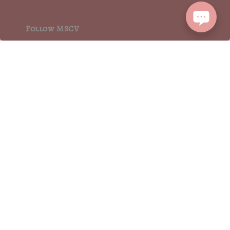
Follow MSCV
We accept
2015┃ MoritaSharonCrystalVintage┃MSCV.× SEVENJewelry&co 版權所有