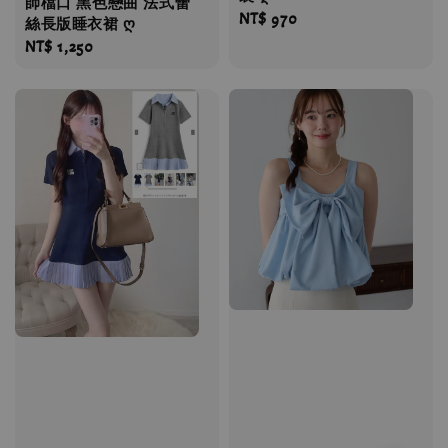
師檔口 黑色戀曲 法式蕾
Regular
NT$ 970
絲長版睡衣裙 ღ
price
Regular
NT$ 1,250
price