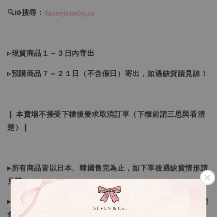
🔍IG搜尋：
Sevenjewelry.co
▹現貨商品１～３日內寄出
▹預購商品７～２１日（不含假日）寄出，如遇缺貨請見諒！
❙ 本賣場不接受下標後要求取消訂單（下標前請三思與看清
楚）❙
▸所有商品皆以日本、韓國售完為止，如下單後遇缺貨情形請
見諒
▸因日本商品貨況和價格是浮動的，若遇到缺貨或者調價我們
會視情況等待下單，若您想要知道即時貨況還請主動聯繫後