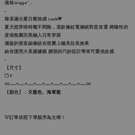
価格➭1450´ˎ˗
-
韓系滿分夏日鬆弛感 Look
💙
夏天想穿得時髦不悶熱，這款條紋寬褲絕對是首選 將隨性的
度假氛圍完美融入日常穿搭
滿版的垂直細條紋在視覺上極具拉長效果
給你漂亮大長腿濾鏡 腰部的巧妙設計帶來可愛俏皮感
-
【尺寸】
❐ F
୨୧----*----*----*----*----*----*----*----*----୨୧
【顏色】：
天藍色、海軍藍
💡訂單依照下單順序為主唷！