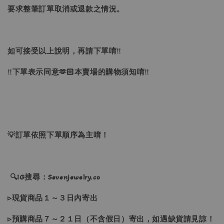
要求整筆訂單取消或退款之情況。
如可接受以上說明，再請下單唷‼
‼下單表示同意🫶🏻本賣場的購物須知唷‼
💡訂單依照下單順序為主唷！
🔍IG搜尋：Sevenjewelry.co
▹現貨商品１～３日內寄出
▹預購商品７～２１日（不含假日）寄出，如遇缺貨請見諒！