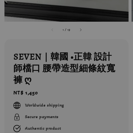
1
/
19
SEVEN｜韓國 •正韓 設計
師檔口 腰帶造型細條紋寬
褲 ღ
Regular
NT$ 1,450
price
Worldwide shipping
Secure payments
Authentic product