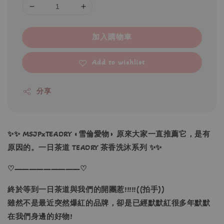
加入購物車
Add to wishlist
分享
✨✨ MSJPxTEAORY ◖雪倫愛物◗ 原來大家一直推薦它，是有
原因的。一日茶道 TEAORY 茶香洗沐系列 ✨✨
♡—————————♡
終於等到一日茶道與我們的開團惹!!!!!((拍手))
雖然不是最近突然爆紅的品牌，卻是已經默默紅很多年默默
在我們身邊的好物!