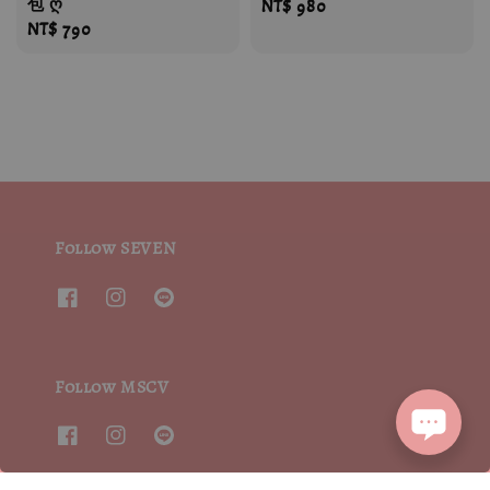
包 ღ
Regular
NT$ 980
Regular
NT$ 790
price
price
Follow SEVEN
Follow MSCV