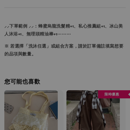
⸝⸝下單範例 ⸝⸝：蜂蜜烏龍洗髮精+1、私心推薦組+1、冰山美
人沐浴+1、無理頭精油棒+1⋯⋯⋯
※ 若選擇「洗沐任選」或組合方案，請於訂單備註填寫想要
的品項與數量。
您可能也喜歡
限時優惠