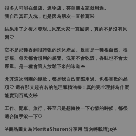
很多人可能在飯店、選物店，甚至朋友家就用過。
我自己真正入坑，也是因為朋友一直推薦🤣
結果用了之後才發現...原來大家一直回購，真的不是沒有原
因♡
它不是那種香到很誇張的洗沐產品。反而是一種很自然、很
舒服、每天都會想用的感覺。洗完不會乾澀，香味也不會太
厚重。是一種會讓人放鬆下來的味道☁️
尤其這次開團的幾款，都是我自己實際用過、也很喜歡的品
項♡ 還有那支超有名的無理頭精油棒！真的完全理解為什麼
能賣到百萬支🤣
工作、開車、旅行，甚至只是想轉換一下心情的時候，都很
適合隨手滾一下♡
𖤐商品圖文為𝕄𝕠𝕣𝕚𝕥𝕒𝕊𝕙𝕒𝕣𝕠𝕟分享用 請勿轉載唷3Q𖤐