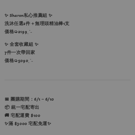
✨ Sharon私心推薦組 ✨
洗沐任選2件＋無理頭精油棒1支
価格➭2199ˎˊ˗
✨ 全套收藏組 ✨
7件一次帶回家
価格➭5090ˎˊ˗
📅 團購期間：6/1－6/10
📦 統一宅配寄出
🚚 宅配運費 $100
✨滿 $3000 宅配免運✨