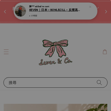
♡ 
唷ꕀ♡
想訂製屬於自己的『水晶手鍊』嗎ꕀ♡ 私訊我們.ᐟ.ᐟ
📣Instagram 這邊按下去
搜尋