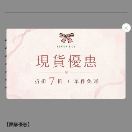
【本次開團品項】
☁ 蜂蜜烏龍洗髮精
☁ 薄荷烏龍洗髮精
☁ 冰山美人沐浴液態皂
☁ 琥珀紅玉沐浴液態皂
☁ 白玉歐蕾潔膚乳
☁ 蜂蜜烏龍潤色精華乳
☁ 無理頭精油棒
【團購優惠】