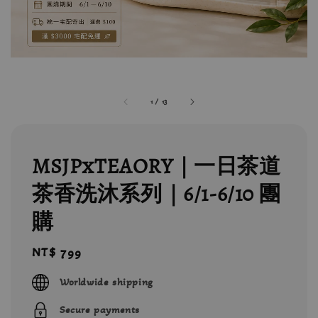
1
/
13
MSJPxTEAORY｜一日茶道
茶香洗沐系列｜6/1-6/10 團
購
Regular
NT$ 799
price
Worldwide shipping
Secure payments