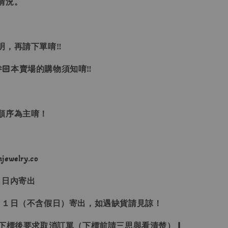
情況。
明，再請下單唷‼
🏻本賣場的購物須知唷‼
單順序為主唷！
ewelry.co
３日內寄出
２１日（不含假日）寄出，如遇缺貨請見諒！
受下標後要求取消訂單（下標前請三思與看清楚）❙