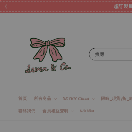
想訂製屬
搜尋
首頁
所有商品
𝑺𝑬𝑽𝑬𝑵 𝑪𝒍𝒐𝒔𝒆𝒕
限時_現貨7折_結
聯絡我們
會員權益聲明
Wishlist