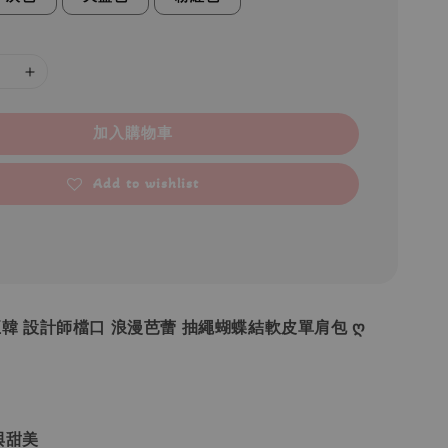
加入購物車
Add to wishlist
 •正韓 設計師檔口 浪漫芭蕾 抽繩蝴蝶結軟皮單肩包 ღ
與甜美