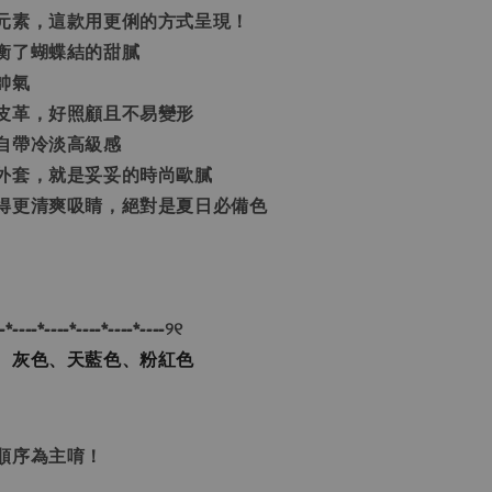
元素，這款用更俐的方式呈現！
衡了蝴蝶結的甜膩
帥氣
皮革，好照顧且不易變形
自帶冷淡高級感
外套，就是妥妥的時尚歐膩
得更清爽吸睛，絕對是夏日必備色
-*----*----*----*----*----୨୧
、灰色、天藍色、粉紅色
單順序為主唷！