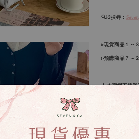
🔍IG搜尋：
Seven
▹現貨商品１～
▹預購商品７～
❙ 本賣場不接
▸所有商品皆以
▸因日本商品貨
等待下單，若您