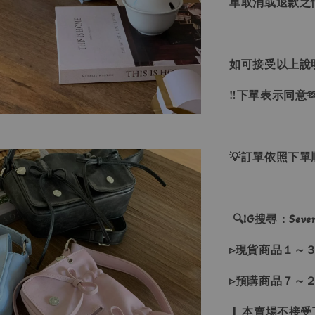
單取消或退款之
如可接受以上說
‼下單表示同意
💡訂單依照下
🔍IG搜尋：Sevenj
▹現貨商品１～
▹預購商品７～
❙ 本賣場不接