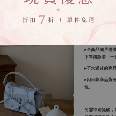
▸如遇缺斷貨情
▸商品皆由日本
唷！
▸商品收到後有
▸全商品圖片僅
下單錯誤者，一
▸下水過後的商
▸因日韓商品貨
理。
另需特別提醒，