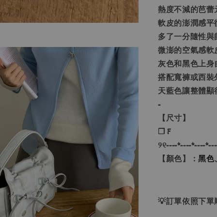
熱度不減的芭蕾
軟皮的澎潤感平
多了一分隨性與
微澎的空氣感軟
灰色
和
黑色
上身
搭配寬褲或西裝
天藍色
讓整體顯
-
【尺寸】
❐ F
୨୧----*----*----*---
【顏色】：
黑色
💡訂單依照下