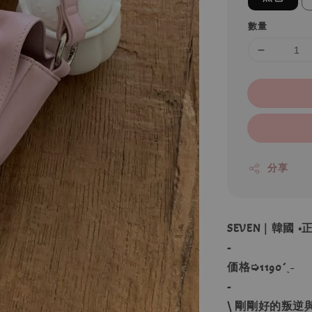
數量
分享
SEVEN｜韓國
-
価格➭1190´ˎ˗
-
\ 剛剛好的叛逆