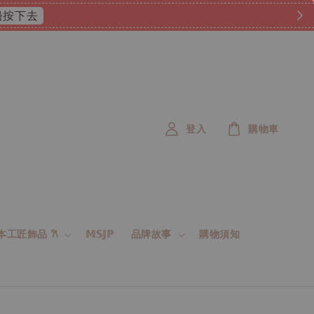
 這邊按下去
登入
購物車
 日本工匠飾品 𐙚
𝕄𝕊𝕁ℙ
品牌故事
購物須知