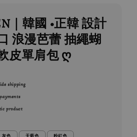
EN｜韓國 •正韓 設計
口 浪漫芭蕾 抽繩蝴
軟皮單肩包 ღ
ide shipping
 payments
ic product
灰色
天藍色
粉紅色