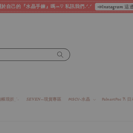
於自己的『水晶手鍊』嗎ꕀ♡ 私訊我們.ᐟ.ᐟ
📣Instagram
帳現折ˎˊ˗
𝑺𝑬𝑽𝑬𝑵--現貨專區
MSCV-水晶
PalnartPoc 