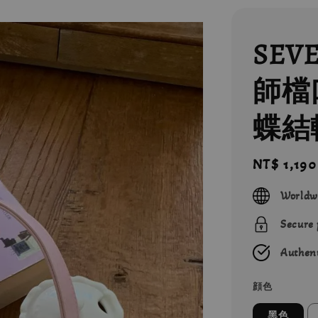
SEV
師檔
蝶結
Regular
NT$ 1,190
price
Worldw
Secure
Authent
顔色
黑色